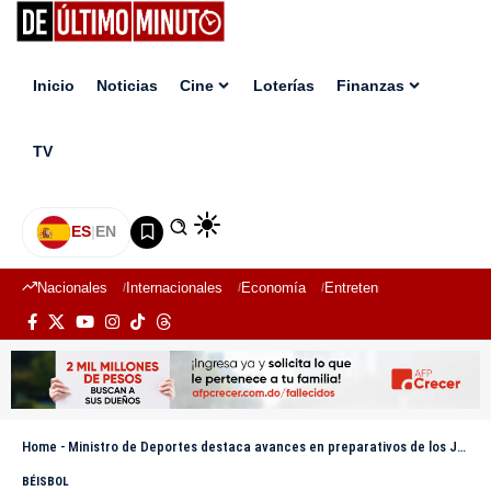
Inicio
Noticias
Cine
Loterías
Finanzas
TV
ES
|
EN
Nacionales
Internacionales
Economía
Entretenimiento
Deport
Home
-
Ministro de Deportes destaca avances en preparativos de los Juegos Centroamericanos y del Caribe 2026
BÉISBOL