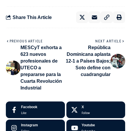
Share This Article
PREVIOUS ARTICLE
NEXT ARTICLE
MESCyT exhorta a
República
623 nuevos
Dominicana aplasta
profesionales de
12-1 a Países Bajos;
UTECO a
Soto define con
prepararse para la
cuadrangular
Cuarta Revolución
Industrial
Facebook
X
Like
Follow
Instagram
Youtube