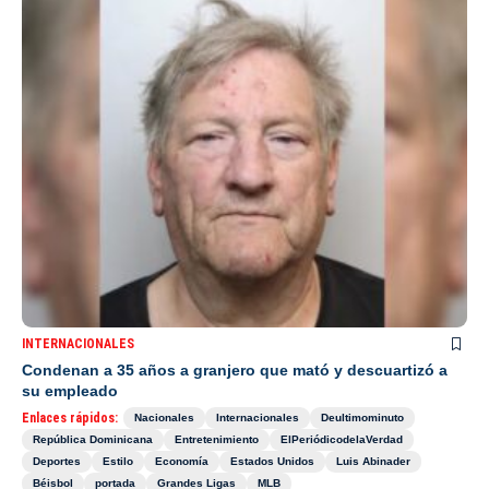
INTERNACIONALES
Condenan a 35 años a granjero que mató y descuartizó a
su empleado
Enlaces rápidos:
Nacionales
Internacionales
Deultimominuto
República Dominicana
Entretenimiento
ElPeriódicodelaVerdad
Deportes
Estilo
Economía
Estados Unidos
Luis Abinader
Béisbol
portada
Grandes Ligas
MLB