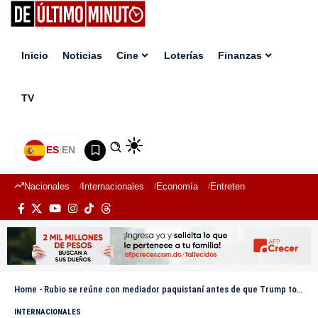
Inicio
Noticias
Cine
Loterías
Finanzas
TV
ES
|
EN
Nacionales
Internacionales
Economía
Entretenimiento
Deport
Home
-
Rubio se reúne con mediador paquistaní antes de que Trump tome una decisión sobre Irán
INTERNACIONALES