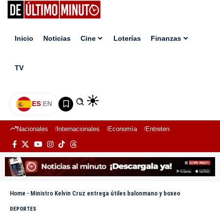
Inicio
Noticias
Cine
Loterías
Finanzas
TV
ES
|
EN
Nacionales
Internacionales
Economía
Entretenimiento
Deport
Home
-
Ministro Kelvin Cruz entrega útiles balonmano y boxeo
DEPORTES