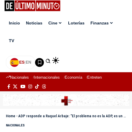
Inicio
Noticias
Cine
Loterías
Finanzas
TV
ES
|
EN
Nacionales
Internacionales
Economía
Entretenimiento
Deport
Home
-
ADP responde a Raquel Arbaje: “El problema no es la ADP, es un modelo educativo alejado de la realidad nacional”
NACIONALES