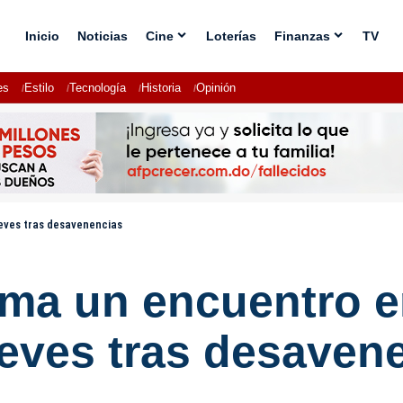
Inicio
Noticias
Cine
Loterías
Finanzas
TV
es
Estilo
Tecnología
Historia
Opinión
ueves tras desavenencias
rma un encuentro e
ueves tras desaven