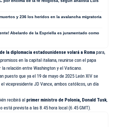
C por encima de la fe religiosa, según analista Luis
muertos y 236 los heridos en la avalancha migratoria
ente! Abelardo de la Espriella es juramentado como
e de la diplomacia estadounidense volará a Roma
para,
romisos en la capital italiana, reunirse con el papa
r la relación entre Washington y el Vaticano.
ean puesto que ya el 19 de mayo de 2025 León XIV se
y el vicepresidente JD Vance, ambos católicos, un día
én recibirá al
primer ministro de Polonia, Donald Tusk
,
co está prevista a las 8.45 hora local (6.45 GMT).