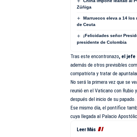
China impone lealtad al P
Zúñiga
Marruecos eleva a 14 los 
de Ceuta
¡Felicidades señor Presid
presidente de Colombia
Tras este encontronazo
, el jef
además de otros previsibles comp
compatriota y tratar de apuntala
No será la primera vez que se v
reunió en el Vaticano con Rubio 
después del inicio de su papado.
Ese mismo día, el pontífice tambi
cuya llegada al Palacio Apostóli
Leer Más