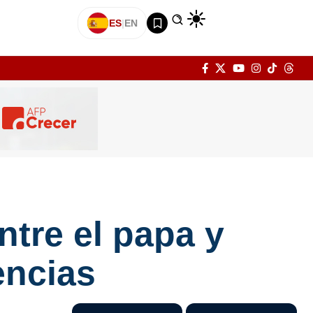
ES
|
EN
ntre el papa y
encias