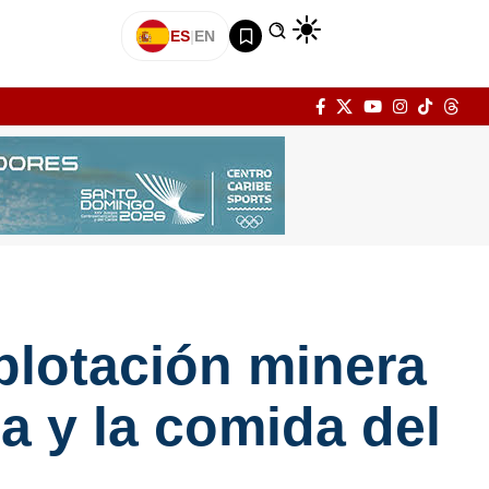
ES
|
EN
xplotación minera
a y la comida del