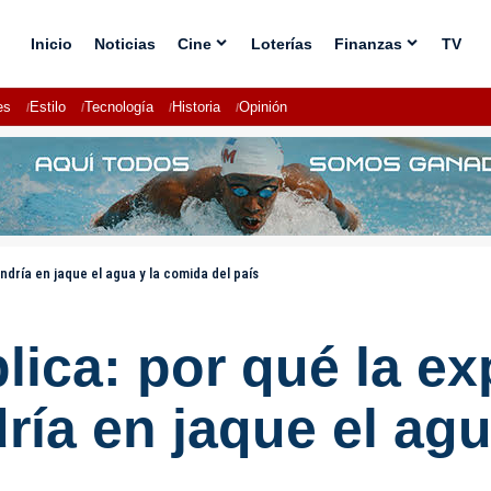
Inicio
Noticias
Cine
Loterías
Finanzas
TV
es
Estilo
Tecnología
Historia
Opinión
dría en jaque el agua y la comida del país
lica: por qué la e
ía en jaque el agu