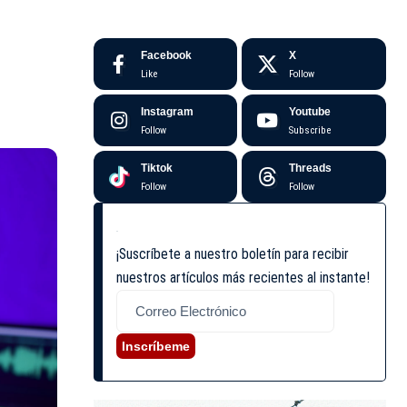
Facebook
X
Like
Follow
Instagram
Youtube
Follow
Subscribe
Tiktok
Threads
Follow
Follow
¡Suscríbete a nuestro boletín para recibir
nuestros artículos más recientes al instante!
Inscríbeme