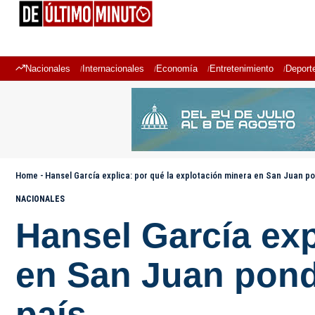
Nacionales
Internacionales
Economía
Entretenimiento
Deport
Home
-
Hansel García explica: por qué la explotación minera en San Juan pon
NACIONALES
Hansel García exp
en San Juan pondr
país