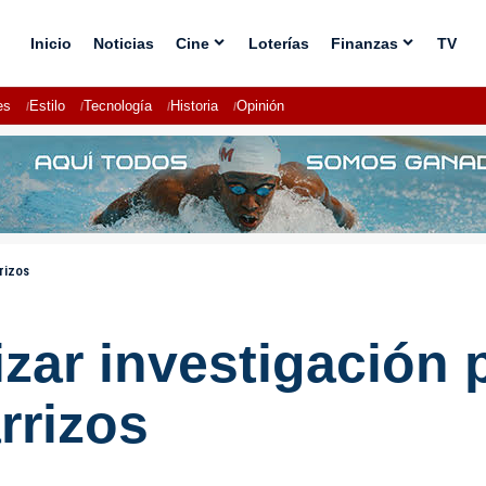
Inicio
Noticias
Cine
Loterías
Finanzas
TV
es
Estilo
Tecnología
Historia
Opinión
rizos
lizar investigación
rrizos