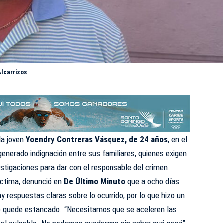
Alcarrizos
la joven
Yoendry Contreras Vásquez, de 24 años
, en el
 generado indignación entre sus familiares, quienes exigen
vestigaciones para dar con el responsable del crimen.
víctima, denunció en
De Último Minuto
que a ocho días
y respuestas claras sobre lo ocurrido, por lo que hizo un
o quede estancado. “Necesitamos que se aceleren las
e al culpable. No podemos quedarnos sin saber qué pasó”,