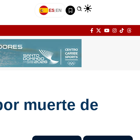
ES
|
EN
 por muerte de