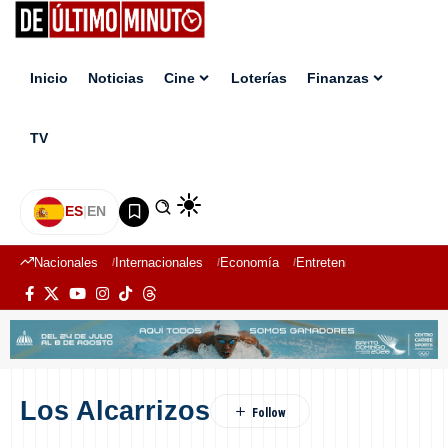
Inicio
Noticias
Cine
Loterías
Finanzas
TV
ES
|
EN
Nacionales
Internacionales
Economía
Entretenimiento
Deport
Los Alcarrizos