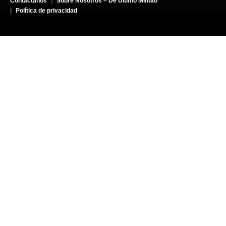
Contáctanos
Sobre Nosotros – De Último Minuto
Política de privacidad