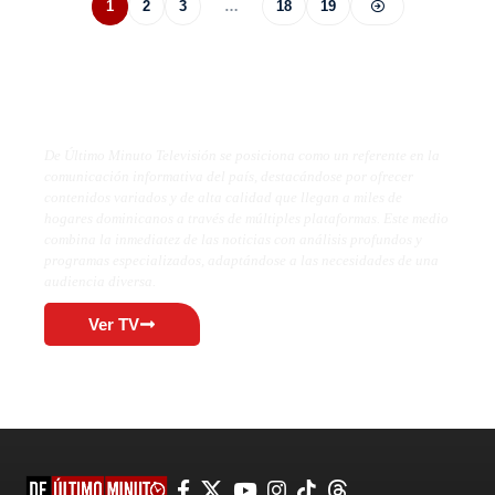
1
2
3
…
18
19
De Último Minuto TV
De Último Minuto Televisión se posiciona como un referente en la
comunicación informativa del país, destacándose por ofrecer
contenidos variados y de alta calidad que llegan a miles de
hogares dominicanos a través de múltiples plataformas. Este medio
combina la inmediatez de las noticias con análisis profundos y
programas especializados, adaptándose a las necesidades de una
audiencia diversa.
Ver TV