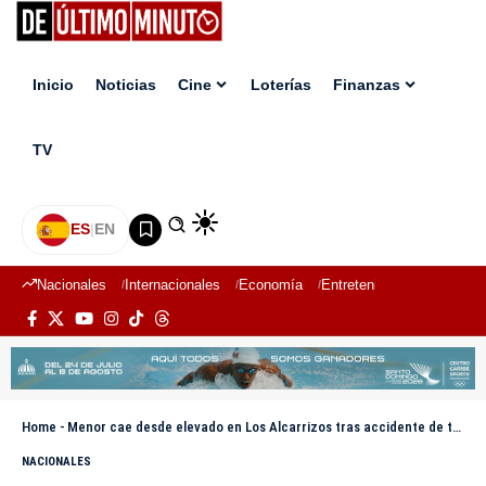
Inicio
Noticias
Cine
Loterías
Finanzas
TV
ES
|
EN
Nacionales
Internacionales
Economía
Entretenimiento
Deport
Home
-
Menor cae desde elevado en Los Alcarrizos tras accidente de tránsito
NACIONALES