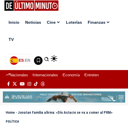
Inicio
Noticias
Cine
Loterías
Finanzas
TV
ES
|
EN
Nacionales
Internacionales
Economía
Entretenimiento
Deport
Home
-
Jonatan Familia afirma: «Dío Astacio se va a comer al PRM»
POLÍTICA