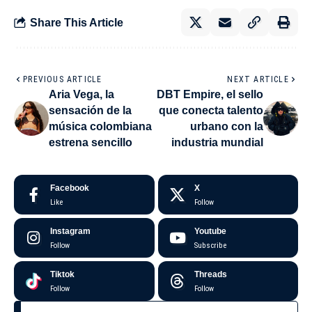
Share This Article
PREVIOUS ARTICLE
NEXT ARTICLE
Aria Vega, la
DBT Empire, el sello
sensación de la
que conecta talento
música colombiana
urbano con la
estrena sencillo
industria mundial
Facebook
X
Like
Follow
Instagram
Youtube
Follow
Subscribe
Tiktok
Threads
Follow
Follow