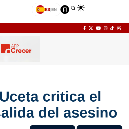
ES
|
EN
ceta critica el
alida del asesino