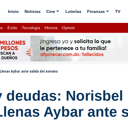
Inicio
Noticias
Cine
Loterías
Finanzas
TV
es
Estilo
Tecnología
Historia
Opinión
Llenas Aybar ante salida del asesino
 deudas: Norisbel U
lenas Aybar ante s