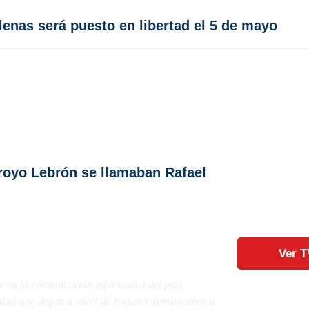
enas será puesto en libertad el 5 de mayo
royo Lebrón se llamaban Rafael
Ver T
e en la comunicación informativa del país,
lidad que llegan a miles de hogares dominicanos a