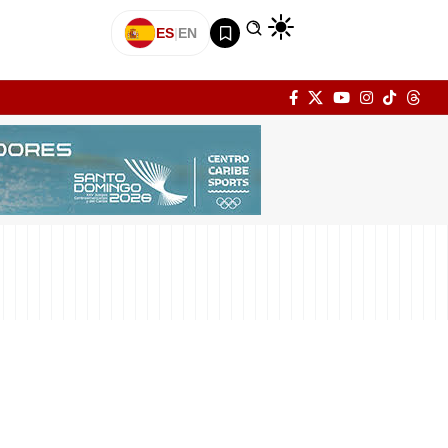
ES
|
EN