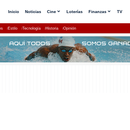
Inicio
Noticias
Cine
Loterías
Finanzas
TV
es
Estilo
Tecnología
Historia
Opinión