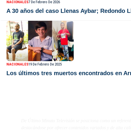
NACIONALES
7 De Febrero De 2026
A 30 años del caso Llenas Aybar; Redondo Ll
NACIONALES
19 De Febrero De 2025
Los últimos tres muertos encontrados en Ar
De Último Minuto TV
De Último Minuto Televisión se posiciona como un referent
destacándose por ofrecer contenidos variados y de alta ca