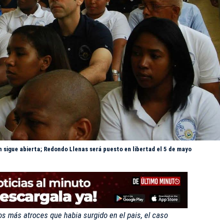
n sigue abierta; Redondo Llenas será puesto en libertad el 5 de mayo
s más atroces que habia surgido en el pais, el caso