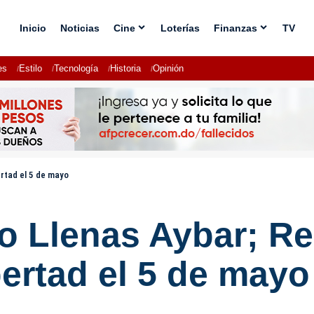
Inicio
Noticias
Cine
Loterías
Finanzas
TV
es
Estilo
Tecnología
Historia
Opinión
ertad el 5 de mayo
so Llenas Aybar; R
bertad el 5 de mayo