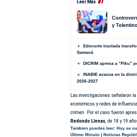
Leer Más
Controvers
y Tolentin
Edenorte traslada transf
Samaná
DICRIM apresa a “Piku” p
INABIE avanza en la distri
2026-2027
Las investigaciones señalaron la
económicos y redes de influencia,
crimen. Por el caso fueron apr
Redondo Llenas
, de 18 y 19 añ
Tambien puedes leer:
Hoy se cu
Último Minuto | Noticias Repúb