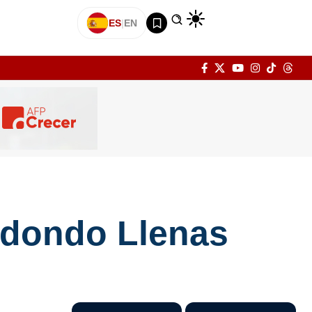
ES
|
EN
edondo Llenas