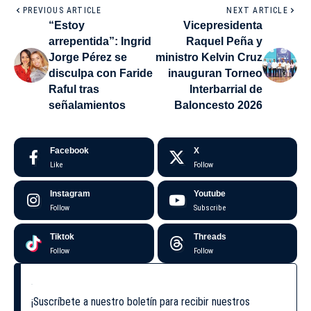
PREVIOUS ARTICLE
NEXT ARTICLE
“Estoy
Vicepresidenta
arrepentida”: Ingrid
Raquel Peña y
Jorge Pérez se
ministro Kelvin Cruz
disculpa con Faride
inauguran Torneo
Raful tras
Interbarrial de
señalamientos
Baloncesto 2026
Facebook
X
Like
Follow
Instagram
Youtube
Follow
Subscribe
Tiktok
Threads
Follow
Follow
¡Suscríbete a nuestro boletín para recibir nuestros