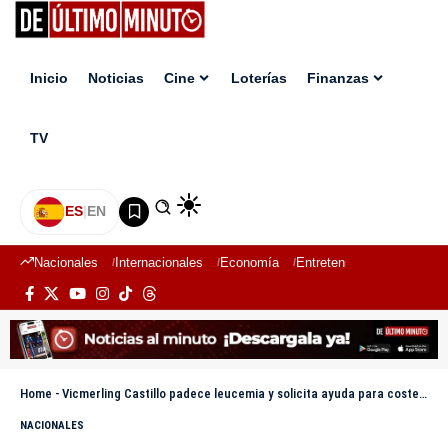
Inicio
Noticias
Cine
Loterías
Finanzas
TV
ES
|
EN
Nacionales
Internacionales
Economía
Entretenimiento
Deport
Home
-
Vicmerling Castillo padece leucemia y solicita ayuda para costear tratamiento
NACIONALES