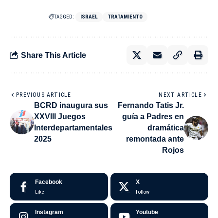
TAGGED:
ISRAEL
TRATAMIENTO
Share This Article
PREVIOUS ARTICLE
NEXT ARTICLE
BCRD inaugura sus
Fernando Tatis Jr.
XXVIII Juegos
guía a Padres en
Interdepartamentales
dramática
2025
remontada ante
Rojos
Facebook
X
Like
Follow
Instagram
Youtube