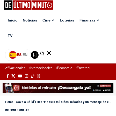
Inicio
Noticias
Cine
Loterías
Finanzas
TV
ES
|
EN
Nacionales
Internacionales
Economía
Entretenimiento
Deport
Home
-
Save a Child’s Heart: casi 8 mil niños salvados y un mensaje de esperanza desde Israel
INTERNACIONALES