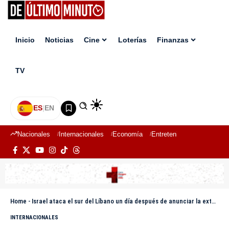
Inicio
Noticias
Cine
Loterías
Finanzas
TV
ES
|
EN
Nacionales
Internacionales
Economía
Entretenimiento
Deport
Home
-
Israel ataca el sur del Líbano un día después de anunciar la extensión del alto el fuego
INTERNACIONALES