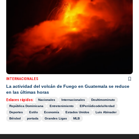
INTERNACIONALES
La actividad del volcán de Fuego en Guatemala se reduce
en las últimas horas
Enlaces rápidos:
Nacionales
Internacionales
Deultimominuto
República Dominicana
Entretenimiento
ElPeriódicodelaVerdad
Deportes
Estilo
Economía
Estados Unidos
Luis Abinader
Béisbol
portada
Grandes Ligas
MLB