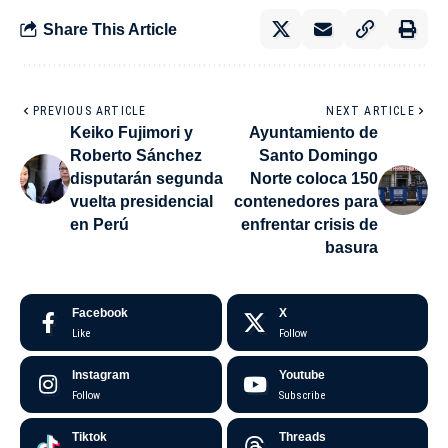
Share This Article
PREVIOUS ARTICLE
NEXT ARTICLE
Keiko Fujimori y
Ayuntamiento de
Roberto Sánchez
Santo Domingo
disputarán segunda
Norte coloca 150
vuelta presidencial
contenedores para
en Perú
enfrentar crisis de
basura
Facebook
X
Like
Follow
Instagram
Youtube
Follow
Subscribe
Tiktok
Threads