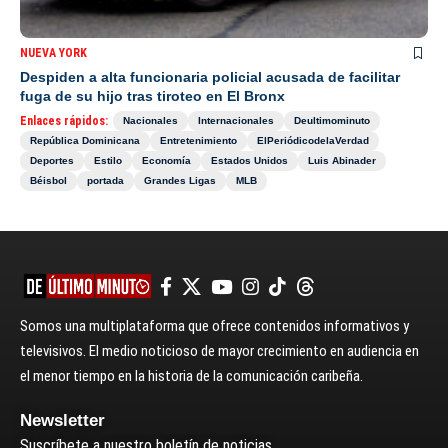
NUEVA YORK
Despiden a alta funcionaria policial acusada de facilitar
fuga de su hijo tras tiroteo en El Bronx
Enlaces rápidos:
Nacionales
Internacionales
Deultimominuto
República Dominicana
Entretenimiento
ElPeriódicodelaVerdad
Deportes
Estilo
Economía
Estados Unidos
Luis Abinader
Béisbol
portada
Grandes Ligas
MLB
Somos una multiplataforma que ofrece contenidos informativos y
televisivos. El medio noticioso de mayor crecimiento en audiencia en
el menor tiempo en la historia de la comunicación caribeña.
Newsletter
Suscríbete a nuestro boletín de noticias.