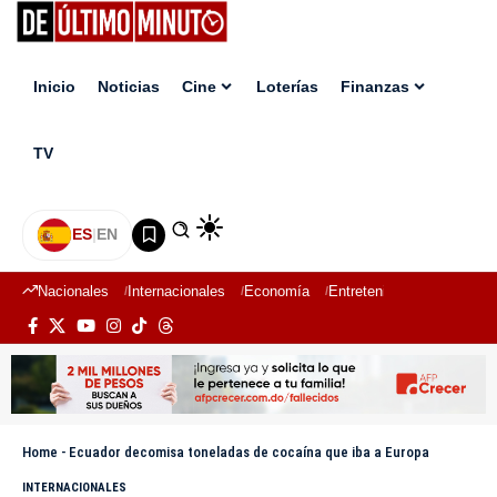
Inicio
Noticias
Cine
Loterías
Finanzas
TV
ES
|
EN
Nacionales
Internacionales
Economía
Entretenimiento
Deport
Home
-
Ecuador decomisa toneladas de cocaína que iba a Europa
INTERNACIONALES