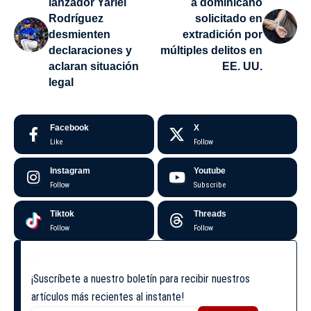
lanzador Yariel
a dominicano
Rodríguez
solicitado en
desmienten
extradición por
declaraciones y
múltiples delitos en
aclaran situación
EE. UU.
legal
Facebook
X
Like
Follow
Instagram
Youtube
Follow
Subscribe
Tiktok
Threads
Follow
Follow
¡Suscríbete a nuestro boletín para recibir nuestros
artículos más recientes al instante!