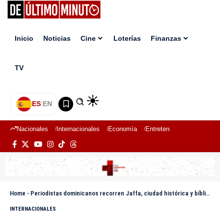
Inicio
Noticias
Cine
Loterías
Finanzas
TV
ES
|
EN
Nacionales
Internacionales
Economía
Entretenimiento
Deport
Home
-
Periodistas dominicanos recorren Jaffa, ciudad histórica y bíblica de Israel
INTERNACIONALES