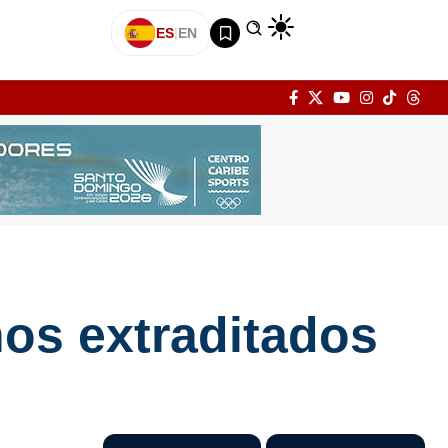
ES
|
EN
nos extraditados