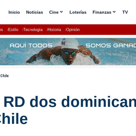
Inicio
Noticias
Cine
Loterías
Finanzas
TV
es
Estilo
Tecnología
Historia
Opinión
Chile
a RD dos dominica
hile