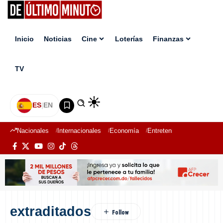
Inicio
Noticias
Cine
Loterías
Finanzas
TV
ES
|
EN
Nacionales
Internacionales
Economía
Entretenimiento
Deport
extraditados