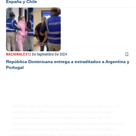
España y Chile
NACIONALES
12 De Septiembre De 2024
República Dominicana entrega a extraditados a Argentina y
Portugal
De Último Minuto TV
De Último Minuto Televisión se posiciona como un referente en la
comunicación informativa del país, destacándose por ofrecer
contenidos variados y de alta calidad que llegan a miles de
hogares dominicanos a través de múltiples plataformas. Este medio
combina la inmediatez de las noticias con análisis profundos y
programas especializados, adaptándose a las necesidades de una