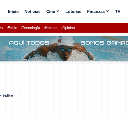
Inicio
Noticias
Cine
Loterías
Finanzas
TV
es
Estilo
Tecnología
Historia
Opinión