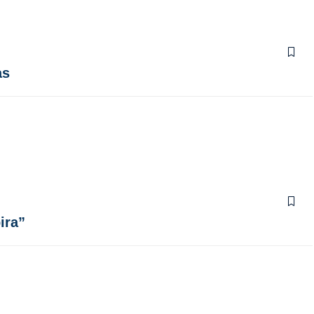
as
ira”