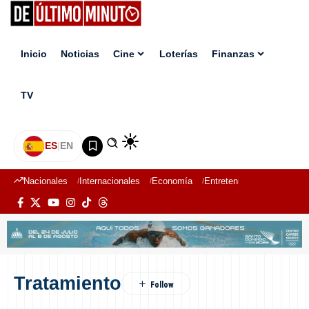
Inicio
Noticias
Cine
Loterías
Finanzas
TV
ES
|
EN
Nacionales
Internacionales
Economía
Entretenimiento
Deport
Tratamiento