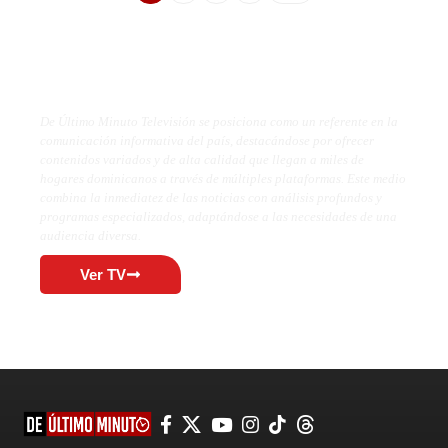
De Último Minuto TV
De Último Minuto Televisión se posiciona como un referente en la
comunicación informativa del país, destacándose por ofrecer
contenidos variados y de alta calidad que llegan a miles de
hogares dominicanos a través de múltiples plataformas. Este medio
combina la inmediatez de las noticias con análisis profundos y
programas especializados, adaptándose a las necesidades de una
audiencia diversa.
Ver TV