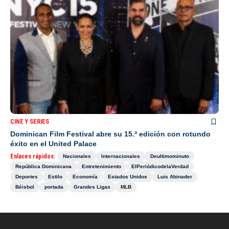
CINE Y SERIES
Dominican Film Festival abre su 15.ª edición con rotundo
éxito en el United Palace
Enlaces rápidos:
Nacionales
Internacionales
Deultimominuto
República Dominicana
Entretenimiento
ElPeriódicodelaVerdad
Deportes
Estilo
Economía
Estados Unidos
Luis Abinader
Béisbol
portada
Grandes Ligas
MLB