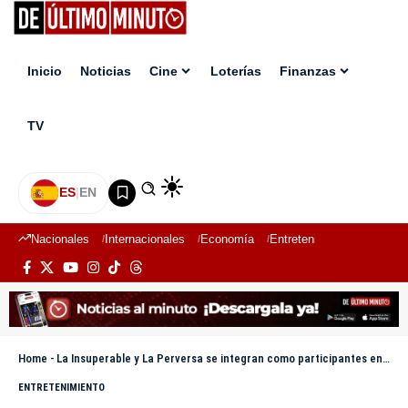
Inicio
Noticias
Cine
Loterías
Finanzas
TV
ES
|
EN
Nacionales
Internacionales
Economía
Entretenimiento
Deport
Home
-
La Insuperable y La Perversa se integran como participantes en Planeta Alofoke
ENTRETENIMIENTO