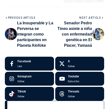
PREVIOUS ARTICLE
NEXT ARTICLE
La Insuperable y La
Senador Pedro
Perversa se
Tineo asiste a niña
integran como
con enfermedad
participantes en
genética en El
Planeta Alofoke
Placer, Yamasá
Facebook
X
Like
Follow
Instagram
Youtube
Follow
Subscribe
Tiktok
Threads
Follow
Follow