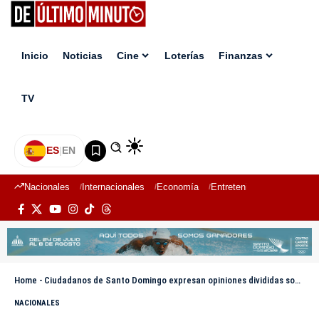
Inicio
Noticias
Cine
Loterías
Finanzas
TV
ES
|
EN
Nacionales
Internacionales
Economía
Entretenimiento
Deport
Home
-
Ciudadanos de Santo Domingo expresan opiniones divididas sobre explotación minera en San Juan
NACIONALES