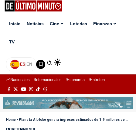
Inicio
Noticias
Cine
Loterías
Finanzas
TV
ES
|
EN
Nacionales
Internacionales
Economía
Entretenimiento
Deport
Home
-
Planeta Alofoke genera ingresos estimados de 1.9 millones de dólares en solo 15 días
ENTRETENIMIENTO