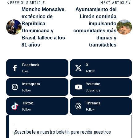
PREVIOUS ARTICLE
NEXT ARTICLE
Moncho Monsalve,
Ayuntamiento del
ex técnico de
Limón continúa
República
impulsando
Dominicana y
comunidades más
Brasil, fallece a los
dignas y
81 años
transitables
Facebook
X
Like
Follow
Instagram
Youtube
Follow
Subscribe
Tiktok
Threads
Follow
Follow
¡Suscríbete a nuestro boletín para recibir nuestros