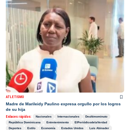
ATLETISMO
Madre de Marileidy Paulino expresa orgullo por los logros
de su hija
Enlaces rápidos:
Nacionales
Internacionales
Deultimominuto
República Dominicana
Entretenimiento
ElPeriódicodelaVerdad
Deportes
Estilo
Economía
Estados Unidos
Luis Abinader