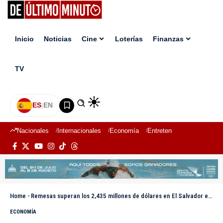
Inicio
Noticias
Cine
Loterías
Finanzas
TV
ES
|
EN
Nacionales
Internacionales
Economía
Entretenimiento
Deport
Home
-
Remesas superan los 2,435 millones de dólares en El Salvador en primer trimestre de 2026
ECONOMÍA