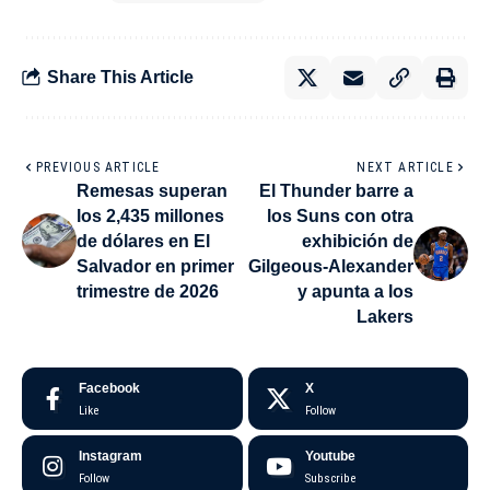
Share This Article
PREVIOUS ARTICLE
NEXT ARTICLE
Remesas superan
El Thunder barre a
los 2,435 millones
los Suns con otra
de dólares en El
exhibición de
Salvador en primer
Gilgeous-Alexander
trimestre de 2026
y apunta a los
Lakers
Facebook
X
Like
Follow
Instagram
Youtube
Follow
Subscribe