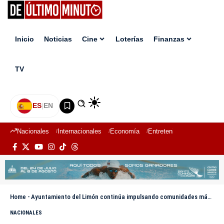
Inicio
Noticias
Cine
Loterías
Finanzas
TV
ES
|
EN
Nacionales
Internacionales
Economía
Entretenimiento
Deport
Home
-
Ayuntamiento del Limón continúa impulsando comunidades más dignas y transitables
NACIONALES