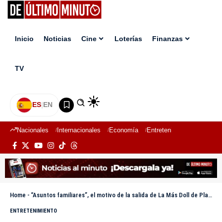
Inicio
Noticias
Cine
Loterías
Finanzas
TV
ES
|
EN
Nacionales
Internacionales
Economía
Entretenimiento
Deport
Home
-
“Asuntos familiares”, el motivo de la salida de La Más Doll de Planeta Alofoke
ENTRETENIMIENTO