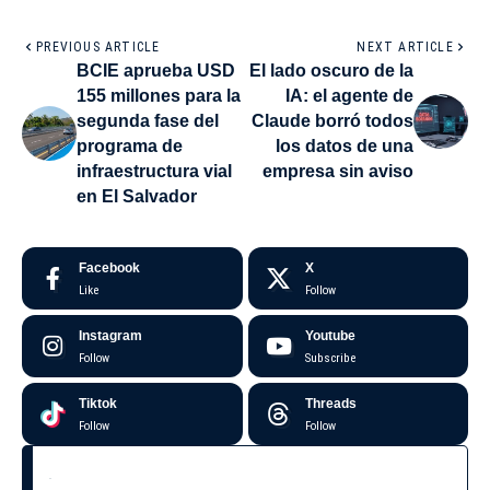
PREVIOUS ARTICLE
NEXT ARTICLE
BCIE aprueba USD
El lado oscuro de la
155 millones para la
IA: el agente de
segunda fase del
Claude borró todos
programa de
los datos de una
infraestructura vial
empresa sin aviso
en El Salvador
Facebook
X
Like
Follow
Instagram
Youtube
Follow
Subscribe
Tiktok
Threads
Follow
Follow