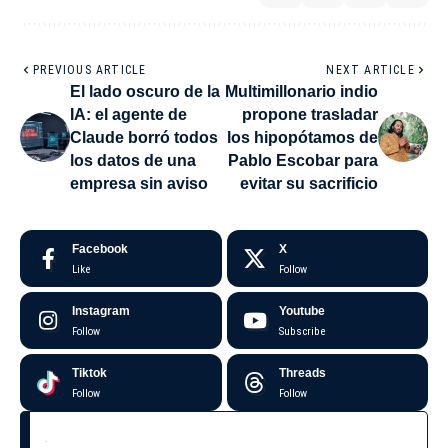
PREVIOUS ARTICLE
NEXT ARTICLE
El lado oscuro de la
Multimillonario indio
IA: el agente de
propone trasladar
Claude borró todos
los hipopótamos de
los datos de una
Pablo Escobar para
empresa sin aviso
evitar su sacrificio
Facebook
X
Like
Follow
Instagram
Youtube
Follow
Subscribe
Tiktok
Threads
Follow
Follow