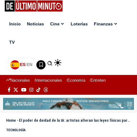
Inicio
Noticias
Cine
Loterías
Finanzas
TV
ES
|
EN
Nacionales
Internacionales
Economía
Entretenimiento
Deport
Home
-
El poder de deidad de la IA: artistas alteran las leyes físicas para crear nuevos géneros
TECNOLOGÍA