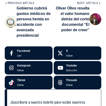
PREVIOUS ARTICLE
NEXT ARTICLE
Gobierno cubrirá
Oliver Olivo resalta
gastos médicos de
el valor humano
persona herida en
detrás del corto
accidente con
documental “El
avanzada
poder de creer”
presidencial
Facebook
X
Like
Follow
Instagram
Youtube
Follow
Subscribe
Tiktok
Threads
Follow
Follow
¡Suscríbete a nuestro boletín para recibir nuestros