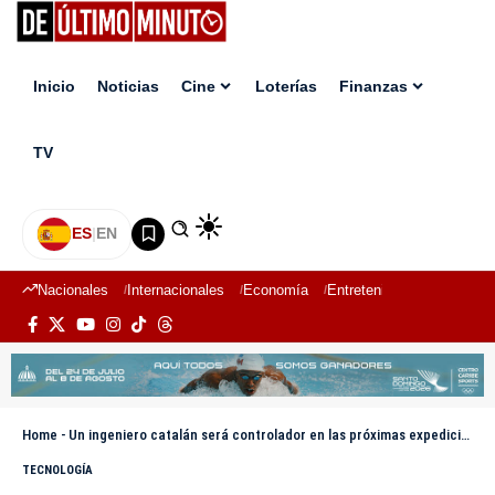
Inicio
Noticias
Cine
Loterías
Finanzas
TV
ES
|
EN
Nacionales
Internacionales
Economía
Entretenimiento
Deport
Home
-
Un ingeniero catalán será controlador en las próximas expediciones de la NASA a la Luna
TECNOLOGÍA