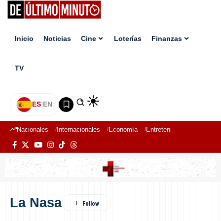
Inicio
Noticias
Cine
Loterías
Finanzas
TV
ES
|
EN
Nacionales
Internacionales
Economía
Entretenimiento
Deport
La Nasa