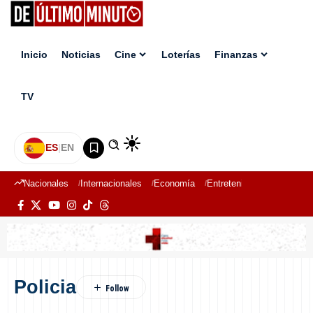
Inicio
Noticias
Cine
Loterías
Finanzas
TV
ES
|
EN
Nacionales
Internacionales
Economía
Entretenimiento
Deport
Policia