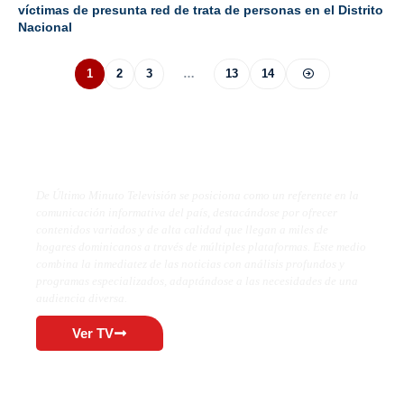
víctimas de presunta red de trata de personas en el Distrito
Nacional
1
2
3
…
13
14
De Último Minuto TV
De Último Minuto Televisión se posiciona como un referente en la
comunicación informativa del país, destacándose por ofrecer
contenidos variados y de alta calidad que llegan a miles de
hogares dominicanos a través de múltiples plataformas. Este medio
combina la inmediatez de las noticias con análisis profundos y
programas especializados, adaptándose a las necesidades de una
audiencia diversa.
Ver TV