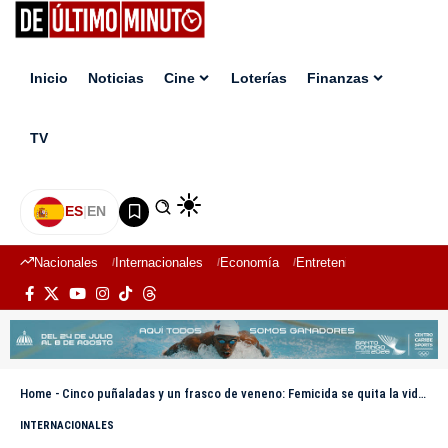
Inicio
Noticias
Cine
Loterías
Finanzas
TV
ES
|
EN
Nacionales
Internacionales
Economía
Entretenimiento
Deport
Home
-
Cinco puñaladas y un frasco de veneno: Femicida se quita la vida luego de ser acorralado por la policía en Nicaragua
INTERNACIONALES