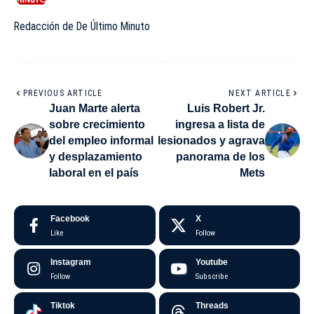
Redacción de De Último Minuto
PREVIOUS ARTICLE
NEXT ARTICLE
Juan Marte alerta
Luis Robert Jr.
sobre crecimiento
ingresa a lista de
del empleo informal
lesionados y agrava
y desplazamiento
panorama de los
laboral en el país
Mets
Facebook
X
Like
Follow
Instagram
Youtube
Follow
Subscribe
Tiktok
Threads