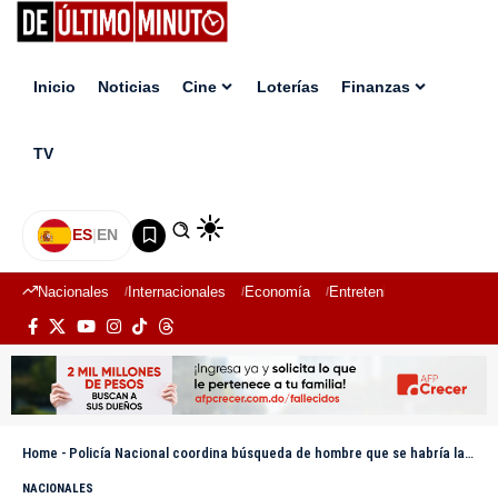
Inicio
Noticias
Cine
Loterías
Finanzas
TV
ES
|
EN
Nacionales
Internacionales
Economía
Entretenimiento
Deport
Home
-
Policía Nacional coordina búsqueda de hombre que se habría lanzado hacia el mar Caribe
NACIONALES