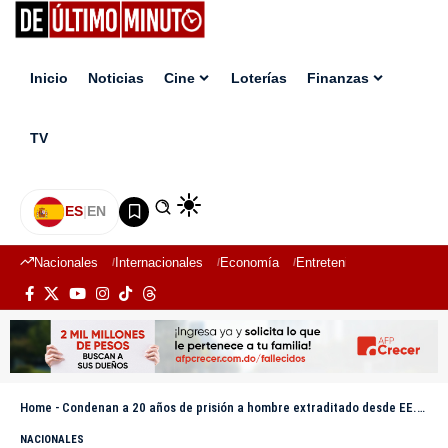
Inicio
Noticias
Cine
Loterías
Finanzas
TV
ES
|
EN
Nacionales
Internacionales
Economía
Entretenimiento
Deport
Home
-
Condenan a 20 años de prisión a hombre extraditado desde EE.UU. por homicidio en La Vega
NACIONALES