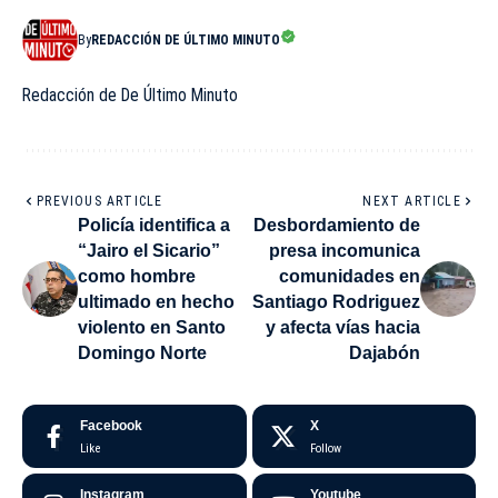
By
REDACCIÓN DE ÚLTIMO MINUTO
Redacción de De Último Minuto
PREVIOUS ARTICLE
NEXT ARTICLE
Policía identifica a
Desbordamiento de
“Jairo el Sicario”
presa incomunica
como hombre
comunidades en
ultimado en hecho
Santiago Rodriguez
violento en Santo
y afecta vías hacia
Domingo Norte
Dajabón
Facebook
X
Like
Follow
Instagram
Youtube