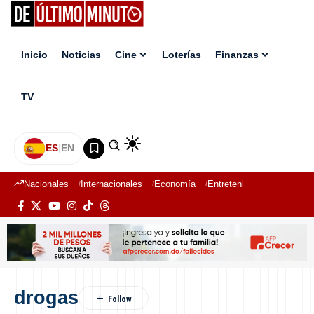
Inicio
Noticias
Cine
Loterías
Finanzas
TV
ES
|
EN
Nacionales
Internacionales
Economía
Entretenimiento
Deport
drogas