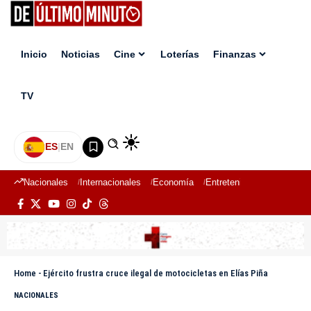
Inicio
Noticias
Cine
Loterías
Finanzas
TV
ES
|
EN
Nacionales
Internacionales
Economía
Entretenimiento
Deport
Home
-
Ejército frustra cruce ilegal de motocicletas en Elías Piña
NACIONALES