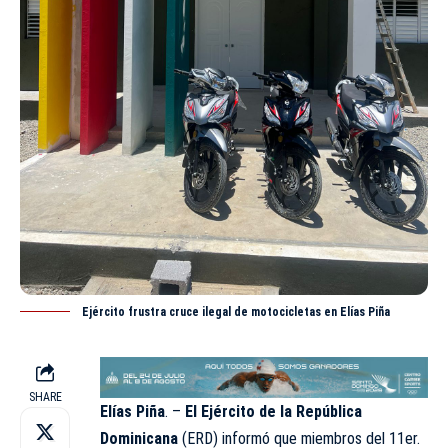
Ejército frustra cruce ilegal de motocicletas en Elías Piña
SHARE
Elías Piña
. –
El
Ejército de la República
Dominicana
(ERD) informó que miembros del 11er.