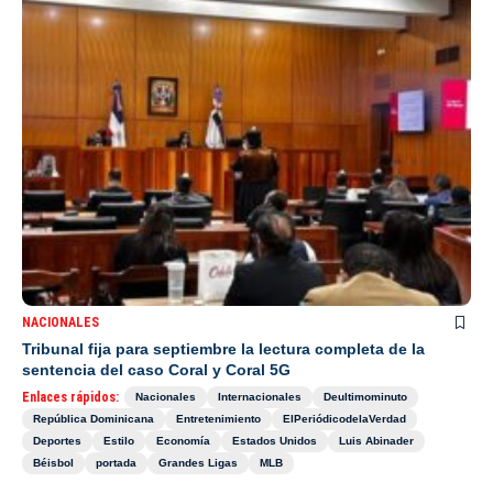
NACIONALES
Tribunal fija para septiembre la lectura completa de la
sentencia del caso Coral y Coral 5G
Enlaces rápidos:
Nacionales
Internacionales
Deultimominuto
República Dominicana
Entretenimiento
ElPeriódicodelaVerdad
Deportes
Estilo
Economía
Estados Unidos
Luis Abinader
Béisbol
portada
Grandes Ligas
MLB