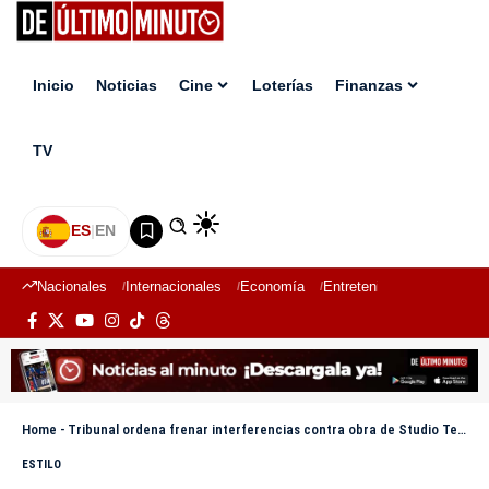
Inicio
Noticias
Cine
Loterías
Finanzas
TV
ES
|
EN
Nacionales
Internacionales
Economía
Entretenimiento
Deport
Home
-
Tribunal ordena frenar interferencias contra obra de Studio Teatro Wendy Queliz
ESTILO