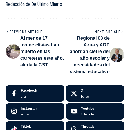
Redacción de De Último Minuto
PREVIOUS ARTICLE
NEXT ARTICLE
Al menos 17
Regional 03 de
motociclistas han
Azua y ADP
muerto en las
abordan cierre del
carreteras este año,
año escolar y
alerta la CST
necesidades del
sistema educativo
Facebook
X
Like
Follow
Instagram
Youtube
Follow
Subscribe
Tiktok
Threads