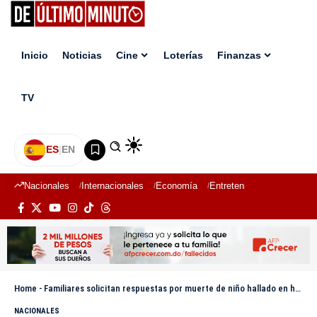
Inicio
Noticias
Cine
Loterías
Finanzas
TV
ES
|
EN
Nacionales
Internacionales
Economía
Entretenimiento
Deport
Home
-
Familiares solicitan respuestas por muerte de niño hallado en hoyo de la CAASD en sector La Grúa
NACIONALES