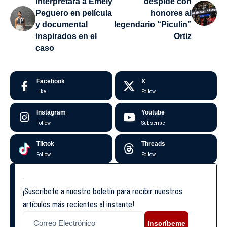
interpretará a Emely
despide con
Peguero en película
honores al
y documental
legendario “Piculín”
inspirados en el
Ortiz
caso
Facebook
X
Like
Follow
Instagram
Youtube
Follow
Subscribe
Tiktok
Threads
Follow
Follow
¡Suscríbete a nuestro boletín para recibir nuestros
artículos más recientes al instante!
Inscríbeme