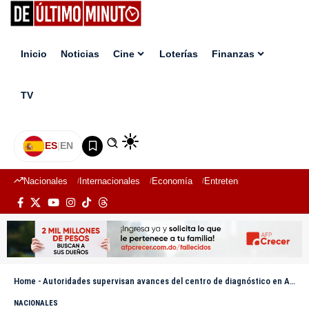
Inicio
Noticias
Cine
Loterías
Finanzas
TV
ES
|
EN
Nacionales
Internacionales
Economía
Entretenimiento
Deport
Home
-
Autoridades supervisan avances del centro de diagnóstico en Arroyo el Cabo
NACIONALES