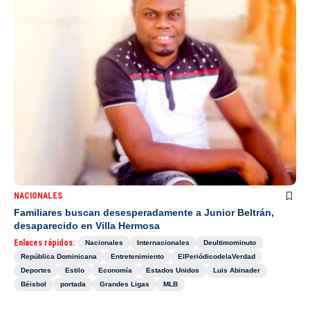
NACIONALES
Familiares buscan desesperadamente a Junior Beltrán,
desaparecido en Villa Hermosa
Enlaces rápidos:
Nacionales
Internacionales
Deultimominuto
República Dominicana
Entretenimiento
ElPeriódicodelaVerdad
Deportes
Estilo
Economía
Estados Unidos
Luis Abinader
Béisbol
portada
Grandes Ligas
MLB