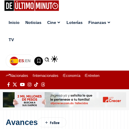
Inicio
Noticias
Cine
Loterías
Finanzas
TV
ES
|
EN
Nacionales
Internacionales
Economía
Entretenimiento
Deport
Avances