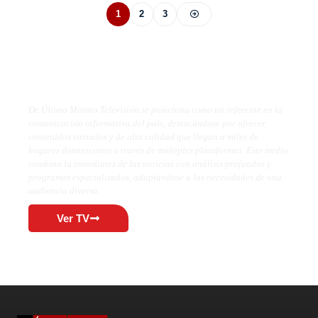
1
2
3
De Último Minuto TV
De Último Minuto Televisión se posiciona como un referente en la
comunicación informativa del país, destacándose por ofrecer
contenidos variados y de alta calidad que llegan a miles de
hogares dominicanos a través de múltiples plataformas. Este medio
combina la inmediatez de las noticias con análisis profundos y
programas especializados, adaptándose a las necesidades de una
audiencia diversa.
Ver TV