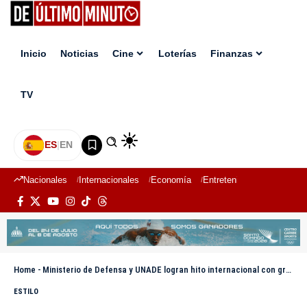
Inicio
Noticias
Cine
Loterías
Finanzas
TV
ES
|
EN
Nacionales
Internacionales
Economía
Entretenimiento
Deport
Home
-
Ministerio de Defensa y UNADE logran hito internacional con graduación en Derechos Humanos en Guatemala
ESTILO