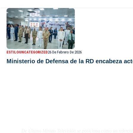
ESTILO
UNCATEGORIZED
26 De Febrero De 2026
Ministerio de Defensa de la RD encabeza ac
De Último Minuto TV
De Último Minuto Televisión se posiciona como un referent