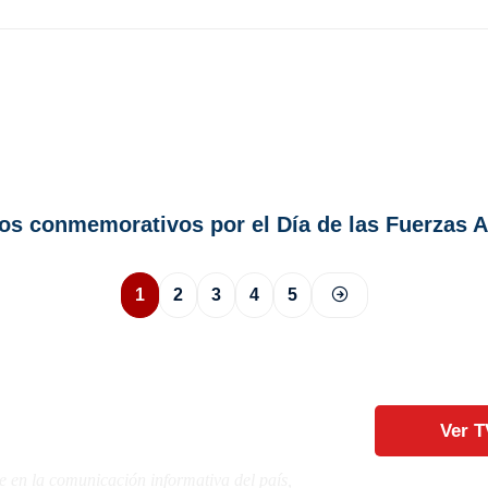
tos conmemorativos por el Día de las Fuerzas
1
2
3
4
5
Ver T
e en la comunicación informativa del país,