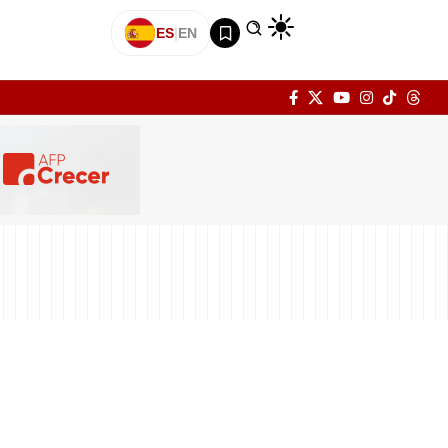
ES
|
EN