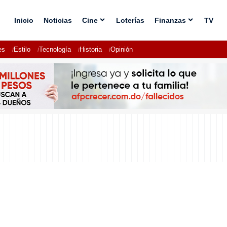
Inicio
Noticias
Cine
Loterías
Finanzas
TV
es
Estilo
Tecnología
Historia
Opinión