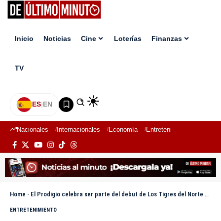
Inicio
Noticias
Cine
Loterías
Finanzas
TV
ES
|
EN
Nacionales
Internacionales
Economía
Entretenimiento
Deport
Home
-
El Prodigio celebra ser parte del debut de Los Tigres del Norte en República Dominicana
ENTRETENIMIENTO