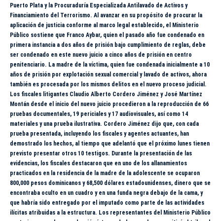
Puerto Plata y la Procuraduría Especializada Antilavado de Activos y
Financiamiento del Terrorismo. Al avanzar en su propósito de procurar la
aplicación de justicia conforme al marco legal establecido, el Ministerio
Público sostiene que Franco Aybar, quien el pasado año fue condenado en
primera instancia a dos años de prisión bajo cumplimiento de reglas, debe
ser condenado en este nuevo juicio a cinco años de prisión en centro
penitenciario. La madre de la víctima, quien fue condenada inicialmente a 10
años de prisión por explotación sexual comercial y lavado de activos, ahora
también es procesada por los mismos delitos en el nuevo proceso judicial.
Los fiscales litigantes Claudio Alberto Cordero Jiménez y José Martínez
Montán desde el inicio del nuevo juicio procedieron a la reproducción de 66
pruebas documentales, 19 periciales y 17 audiovisuales, así como 14
materiales y una prueba ilustrativa. Cordero Jiménez dijo que, con cada
prueba presentada, incluyendo los fiscales y agentes actuantes, han
demostrado los hechos, al tiempo que adelantó que el próximo lunes tienen
previsto presentar otros 10 testigos. Durante la presentación de las
evidencias, los fiscales destacaron que en uno de los allanamientos
practicados en la residencia de la madre de la adolescente se ocuparon
800,000 pesos dominicanos y 68,500 dólares estadounidenses, dinero que se
encontraba oculto en un cuadro y en una funda negra debajo de la cama, y
que habría sido entregado por el imputado como parte de las actividades
ilícitas atribuidas a la estructura. Los representantes del Ministerio Público