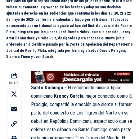
sostuvieron que la reproducción íntegra de las pruebas permitirá al tribunal
valorar nuevamente la gravedad de los hechos y adoptar una decisión
ajustada a derecho en las audiencias que continuarán los días 18, 20, 21 y 22
de mayo de 2026, conforme al calendario fijado por el tribunal. El proceso
es conocido por un tribunal colegiado ad hoc del Distrito Judicial de Puerto
Plata, integrado por los jueces José Ramón Núñez, quien lo preside, Jenny
Amarilis Martínez y Praire Ruiz, designados para conocer el nuevo juicio
ordenado en diciembre pasado por la Corte de Apelación del Departamento
Judicial de Puerto Plata, integrada por los magistrados Onasis Pelegrín,
Xiomara Tineo y Juan Suardi.
SHARE
Santo Domingo.-
El reconocido músico típico
dominicano
Krency García
, mejor conocido como El
Prodigio, compartió la emoción que siente al formar
parte del concierto de Los Tigres del Norte en su
debut en República Dominicana, espectáculo que se
celebra este sábado en Santo Domingo como parte
de la gira internacional “Los Tigres del Mundo: El