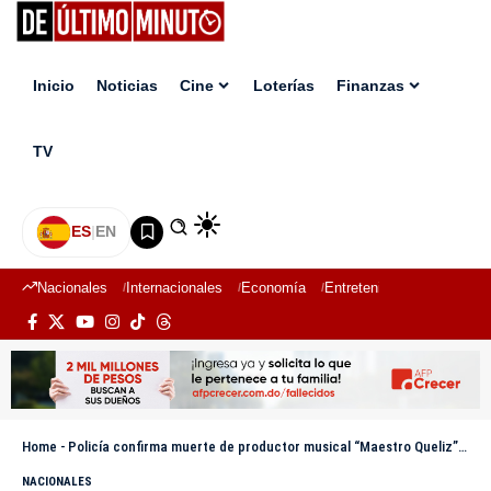
Inicio
Noticias
Cine
Loterías
Finanzas
TV
ES
|
EN
Nacionales
Internacionales
Economía
Entretenimiento
Deport
Home
-
Policía confirma muerte de productor musical “Maestro Queliz” en SPM; investigan el caso
NACIONALES