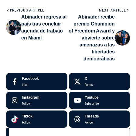
PREVIOUS ARTICLE
NEXT ARTICLE
Abinader regresa al
Abinader recibe
país tras concluir
premio Champion
agenda de trabajo
of Freedom Award y
en Miami
abvierte sobre
amenazas a las
libertades
democráticas
Facebook
X
Like
Follow
Instagram
Youtube
Follow
Subscribe
Tiktok
Threads
Follow
Follow