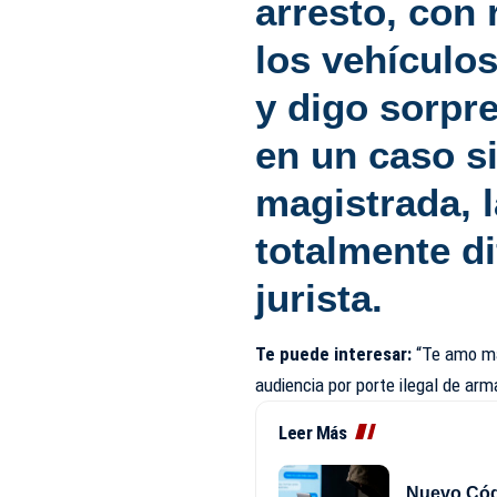
arresto, con 
los vehículo
y digo sorpr
en un caso s
magistrada, l
totalmente di
jurista.
Te puede interesar:
“Te amo ma
audiencia por porte ilegal de ar
Leer Más
Nuevo Códi