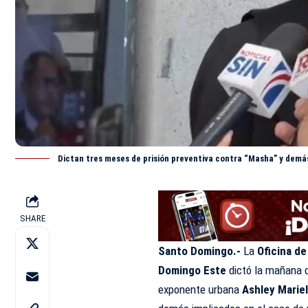
Dictan tres meses de prisión preventiva contra “Masha” y demá
SHARE
Santo Domingo.-
La
Oficina d
Domingo Este
dictó la mañana d
exponente urbana
Ashley Marie