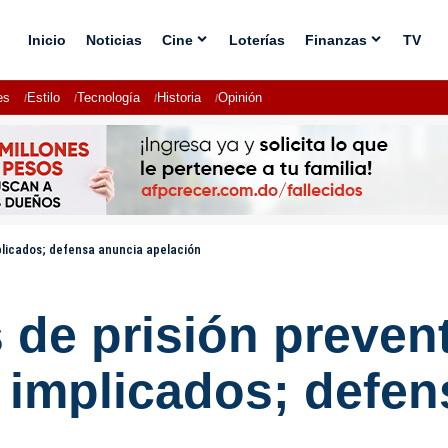
Inicio
Noticias
Cine
Loterías
Finanzas
TV
es
Estilo
Tecnología
Historia
Opinión
plicados; defensa anuncia apelación
 de prisión preven
implicados; defen