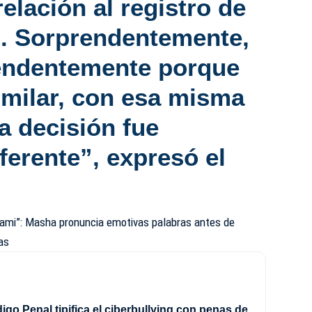
relación al registro de
s. Sorprendentemente,
endentemente porque
imilar, con esa misma
a decisión fue
ferente”, expresó el
mi”: Masha pronuncia emotivas palabras antes de
mas
go Penal tipifica el ciberbullying con penas de