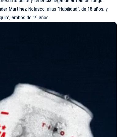
presunto porte y tenencia ilegal de armas de fuego.
der Martínez Nolasco, alias “Habilidad”, de 18 años, y
iquin”, ambos de 19 años.