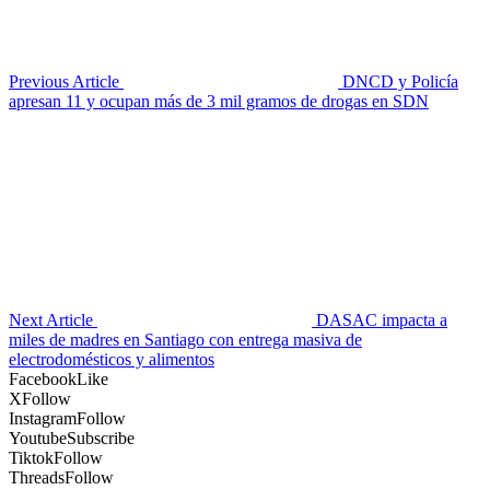
Previous Article
DNCD y Policía
apresan 11 y ocupan más de 3 mil gramos de drogas en SDN
Next Article
DASAC impacta a
miles de madres en Santiago con entrega masiva de
electrodomésticos y alimentos
Facebook
Like
X
Follow
Instagram
Follow
Youtube
Subscribe
Tiktok
Follow
Threads
Follow