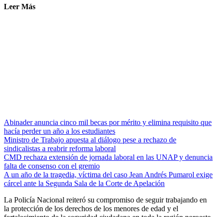
Leer Más
Abinader anuncia cinco mil becas por mérito y elimina requisito que
hacía perder un año a los estudiantes
Ministro de Trabajo apuesta al diálogo pese a rechazo de
sindicalistas a reabrir reforma laboral
CMD rechaza extensión de jornada laboral en las UNAP y denuncia
falta de consenso con el gremio
A un año de la tragedia, víctima del caso Jean Andrés Pumarol exige
cárcel ante la Segunda Sala de la Corte de Apelación
La Policía Nacional reiteró su compromiso de seguir trabajando en
la protección de los derechos de los menores de edad y el