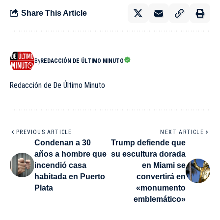
Share This Article
By
REDACCIÓN DE ÚLTIMO MINUTO
Redacción de De Último Minuto
PREVIOUS ARTICLE
NEXT ARTICLE
Condenan a 30
Trump defiende que
años a hombre que
su escultura dorada
incendió casa
en Miami se
habitada en Puerto
convertirá en
Plata
«monumento
emblemático»