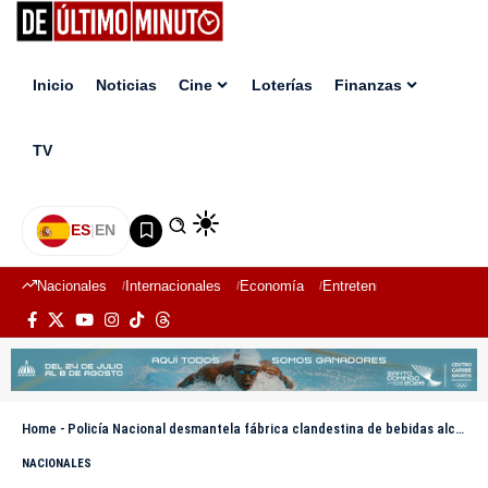
Inicio
Noticias
Cine
Loterías
Finanzas
TV
ES
|
EN
Nacionales
Internacionales
Economía
Entretenimiento
Deport
Home
-
Policía Nacional desmantela fábrica clandestina de bebidas alcohólicas adulteradas en Bahoruco
NACIONALES