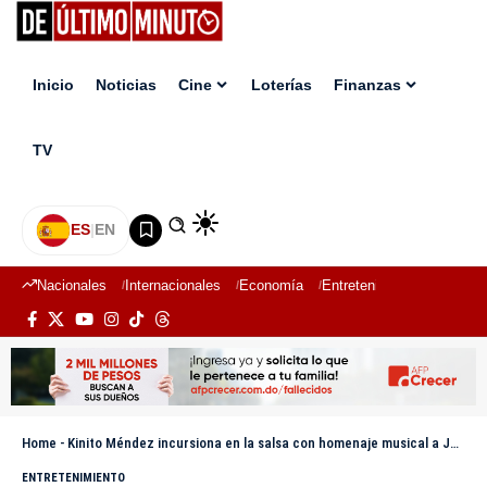
Inicio
Noticias
Cine
Loterías
Finanzas
TV
ES
|
EN
Nacionales
Internacionales
Economía
Entretenimiento
Deport
Home
-
Kinito Méndez incursiona en la salsa con homenaje musical a Joe Arroyo
ENTRETENIMIENTO