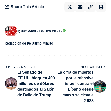
Share This Article
By
REDACCIÓN DE ÚLTIMO MINUTO
Redacción de De Último Minuto
PREVIOUS ARTICLE
NEXT ARTICLE
El Senado de
La cifra de muertos
EE.UU. bloquea 400
por la ofensiva
millones de dólares
israelí contra el
destinados al Salón
Líbano desde
de Baile de Trump
marzo se eleva a
2.988