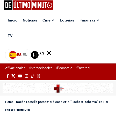
Inicio
Noticias
Cine
Loterías
Finanzas
TV
ES
|
EN
Nacionales
Internacionales
Economía
Entretenimiento
Deport
Home
-
Nacho Estrella presentará concierto “Bachata bohemia” en Hard Rock Café Santo Domingo
ENTRETENIMIENTO